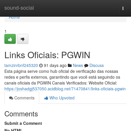
Home
sound-social
Togg
navi
Home
1
Links Oficiais: PGWIN
tamzinrbnf245320
91 days ago
News
Discuss
Esta página serve como hub oficial de verificação das nossas
redes e perfis externos, garantindo que você está seguindo os
canais oficiais da PGWIN Canais Verificados: Website Oficial:
https://joshadgj537050.acidblog.net/71470841/links-oficiais-pgwin
Comments
Who Upvoted
Comments
Submit a Comment
No HTML