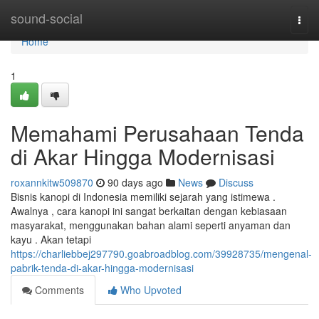
Home
sound-social
Togg
navi
Home
1
Memahami Perusahaan Tenda
di Akar Hingga Modernisasi
roxannkitw509870
90 days ago
News
Discuss
Bisnis kanopi di Indonesia memiliki sejarah yang istimewa .
Awalnya , cara kanopi ini sangat berkaitan dengan kebiasaan
masyarakat, menggunakan bahan alami seperti anyaman dan
kayu . Akan tetapi
https://charliebbej297790.goabroadblog.com/39928735/mengenal-
pabrik-tenda-di-akar-hingga-modernisasi
Comments
Who Upvoted