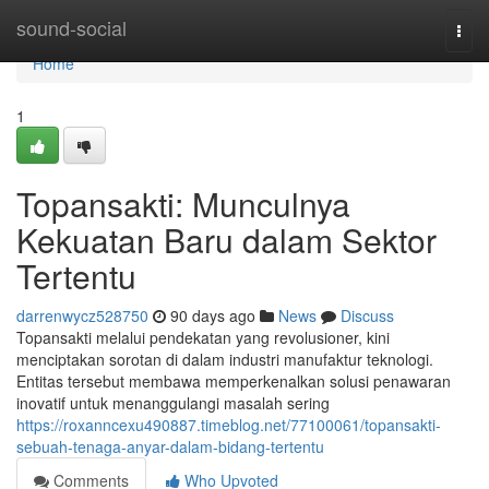
Home
sound-social
Togg
navi
Home
1
Topansakti: Munculnya
Kekuatan Baru dalam Sektor
Tertentu
darrenwycz528750
90 days ago
News
Discuss
Topansakti melalui pendekatan yang revolusioner, kini
menciptakan sorotan di dalam industri manufaktur teknologi.
Entitas tersebut membawa memperkenalkan solusi penawaran
inovatif untuk menanggulangi masalah sering
https://roxanncexu490887.timeblog.net/77100061/topansakti-
sebuah-tenaga-anyar-dalam-bidang-tertentu
Comments
Who Upvoted