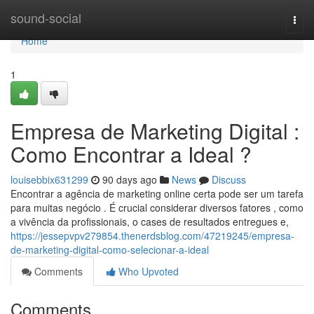
Home
sound-social
Togg
navi
Home
1
Empresa de Marketing Digital :
Como Encontrar a Ideal ?
louisebbix631299
90 days ago
News
Discuss
Encontrar a agência de marketing online certa pode ser um tarefa
para muitas negócio . É crucial considerar diversos fatores , como
a vivência da profissionais, o cases de resultados entregues e,
https://jessepvpv279854.thenerdsblog.com/47219245/empresa-
de-marketing-digital-como-selecionar-a-ideal
Comments
Who Upvoted
Comments