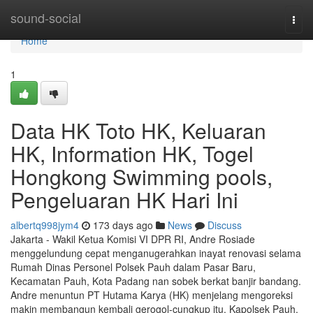
Home
sound-social
Togg
navi
Home
1
Data HK Toto HK, Keluaran
HK, Information HK, Togel
Hongkong Swimming pools,
Pengeluaran HK Hari Ini
albertq998jym4
173 days ago
News
Discuss
Jakarta - Wakil Ketua Komisi VI DPR RI, Andre Rosiade
menggelundung cepat menganugerahkan inayat renovasi selama
Rumah Dinas Personel Polsek Pauh dalam Pasar Baru,
Kecamatan Pauh, Kota Padang nan sobek berkat banjir bandang.
Andre menuntun PT Hutama Karya (HK) menjelang mengoreksi
makin membangun kembali gerogol-cungkup itu. Kapolsek Pauh,