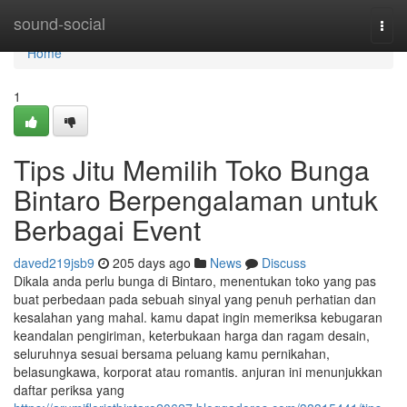
Home
sound-social
Togg
navi
Home
1
Tips Jitu Memilih Toko Bunga
Bintaro Berpengalaman untuk
Berbagai Event
daved219jsb9
205 days ago
News
Discuss
Dikala anda perlu bunga di Bintaro, menentukan toko yang pas
buat perbedaan pada sebuah sinyal yang penuh perhatian dan
kesalahan yang mahal. kamu dapat ingin memeriksa kebugaran
keandalan pengiriman, keterbukaan harga dan ragam desain,
seluruhnya sesuai bersama peluang kamu pernikahan,
belasungkawa, korporat atau romantis. anjuran ini menunjukkan
daftar periksa yang