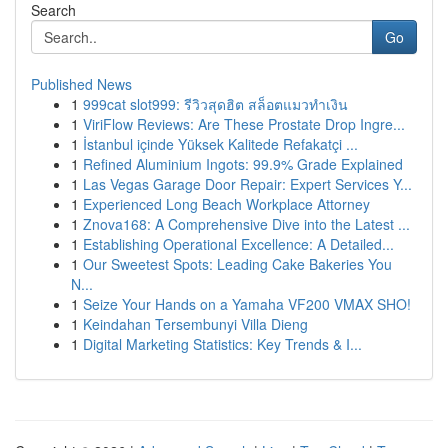
Search
Go
Published News
1
999cat slot999: รีวิวสุดฮิต สล็อตแมวทำเงิน
1
ViriFlow Reviews: Are These Prostate Drop Ingre...
1
İstanbul içinde Yüksek Kalitede Refakatçi ...
1
Refined Aluminium Ingots: 99.9% Grade Explained
1
Las Vegas Garage Door Repair: Expert Services Y...
1
Experienced Long Beach Workplace Attorney
1
Znova168: A Comprehensive Dive into the Latest ...
1
Establishing Operational Excellence: A Detailed...
1
Our Sweetest Spots: Leading Cake Bakeries You
N...
1
Seize Your Hands on a Yamaha VF200 VMAX SHO!
1
Keindahan Tersembunyi Villa Dieng
1
Digital Marketing Statistics: Key Trends & I...