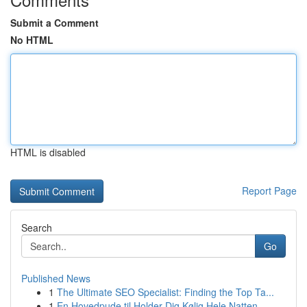
Submit a Comment
No HTML
HTML is disabled
Report Page
Search
Go
Published News
1
The Ultimate SEO Specialist: Finding the Top Ta...
1
En Hovedpude til Holder Dig Kølig Hele Natten