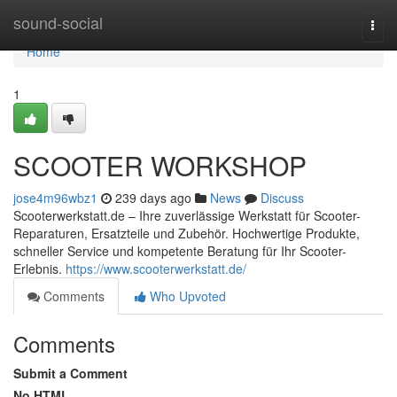
Home
sound-social
Togg
navi
Home
1
SCOOTER WORKSHOP
jose4m96wbz1
239 days ago
News
Discuss
Scooterwerkstatt.de – Ihre zuverlässige Werkstatt für Scooter-
Reparaturen, Ersatzteile und Zubehör. Hochwertige Produkte,
schneller Service und kompetente Beratung für Ihr Scooter-
Erlebnis.
https://www.scooterwerkstatt.de/
Comments
Who Upvoted
Comments
Submit a Comment
No HTML