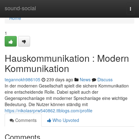
Home
sound-social
Togg
navi
Home
1
Hauskommunikation : Modern
Kommunikation
tegannokh986105
239 days ago
News
Discuss
In der modernen Gesellschaft spielt die sichere Kommunikation
eine entscheidende Rolle. Dabei spielt auch der
Gegensprechanlage mit moderner Sprechanlage eine wichtige
Bedeutung. Die Nutzer können ständig mit
https://nikolasrprw540862.ttblogs.com/profile
Comments
Who Upvoted
Comments