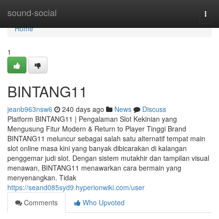
Home
sound-social
Togg
navi
Home
1
BINTANG11
jeanb963nsw6
240 days ago
News
Discuss
Platform BINTANG11 | Pengalaman Slot Kekinian yang
Mengusung Fitur Modern & Return to Player Tinggi Brand
BINTANG11 meluncur sebagai salah satu alternatif tempat main
slot online masa kini yang banyak dibicarakan di kalangan
penggemar judi slot. Dengan sistem mutakhir dan tampilan visual
menawan, BINTANG11 menawarkan cara bermain yang
menyenangkan. Tidak
https://seand085syd9.hyperionwiki.com/user
Comments
Who Upvoted