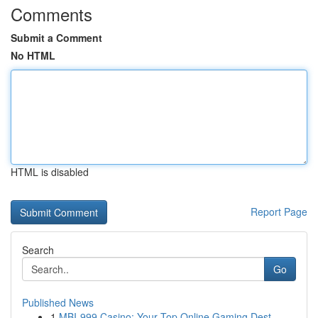
Comments
Submit a Comment
No HTML
HTML is disabled
Report Page
Search
Go
Published News
1
MBI-999 Casino: Your Top Online Gaming Dest...