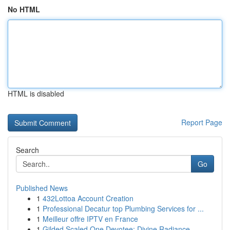
No HTML
HTML is disabled
Report Page
Search
Go
Published News
1
432Lottoa Account Creation
1
Professional Decatur top Plumbing Services for ...
1
Meilleur offre IPTV en France
1
Gilded Scaled One Devotee: Divine Radiance