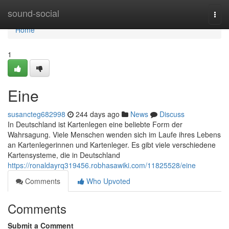
Home
sound-social
Togg
navi
Home
1
Eine
susancteg682998
244 days ago
News
Discuss
In Deutschland ist Kartenlegen eine beliebte Form der
Wahrsagung. Viele Menschen wenden sich im Laufe ihres Lebens
an Kartenlegerinnen und Kartenleger. Es gibt viele verschiedene
Kartensysteme, die in Deutschland
https://ronaldayrq319456.robhasawiki.com/11825528/eine
Comments
Who Upvoted
Comments
Submit a Comment