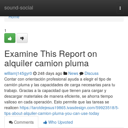
Home
sound-social
Togg
navi
Home
1
Examine This Report on
alquiler camion pluma
williamj145gyr0
248 days ago
News
Discuss
Contar con orientación profesional ayuda a elegir el tipo de
camión pluma y las capacidades de carga necesarias para tu
trabajo. Gracias a la capacidad que tienen para cargar y
descargar materiales de manera eficiente, se ahorra tiempo
valioso en cada operación. Esto permite que las tareas se
realicen
https://tarotdejesus19865.ivasdesign.com/59923518/5-
tips-about-alquiler-camion-pluma-you-can-use-today
Comments
Who Upvoted