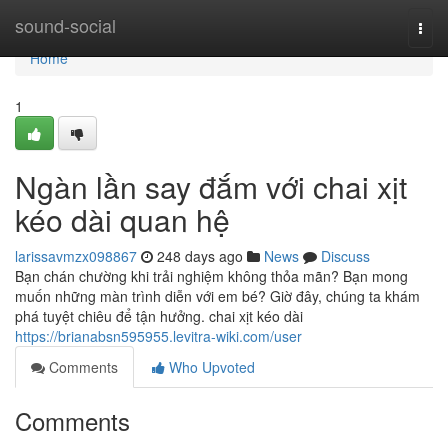
Home
sound-social
Togg
navi
Home
1
Ngàn lần say đắm với chai xịt
kéo dài quan hệ
larissavmzx098867
248 days ago
News
Discuss
Bạn chán chường khi trải nghiệm không thỏa mãn? Bạn mong
muốn những màn trình diễn với em bé? Giờ đây, chúng ta khám
phá tuyệt chiêu để tận hưởng. chai xịt kéo dài
https://brianabsn595955.levitra-wiki.com/user
Comments
Who Upvoted
Comments