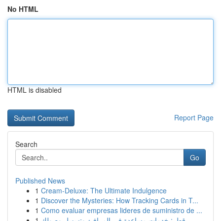
No HTML
HTML is disabled
Report Page
Search
Go
Published News
1
Cream-Deluxe: The Ultimate Indulgence
1
Discover the Mysteries: How Tracking Cards in T...
1
Como evaluar empresas lideres de suministro de ...
1
قطر: خدمات مساعدة في المرافئ وتسهيل وصولك