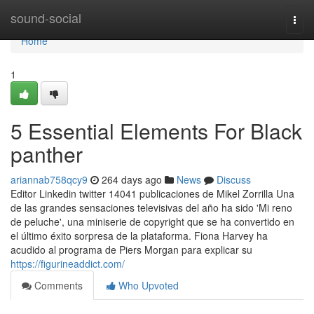
Home
sound-social
Togg
navi
Home
1
5 Essential Elements For Black
panther
ariannab758qcy9
264 days ago
News
Discuss
Editor Linkedin twitter 14041 publicaciones de Mikel Zorrilla Una
de las grandes sensaciones televisivas del año ha sido 'Mi reno
de peluche', una miniserie de copyright que se ha convertido en
el último éxito sorpresa de la plataforma. Fiona Harvey ha
acudido al programa de Piers Morgan para explicar su
https://figurineaddict.com/
Comments
Who Upvoted