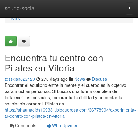
Home
sound-social
Togg
navi
Home
1
Encuentra tu centro con
Pilates en Vitoria
tessxisn622129
270 days ago
News
Discuss
Encontrar el equilibrio entre la mente y el cuerpo es la objetivo
para muchas personas. Si buscas una forma completa de
fortalecer tus músculos, mejorar tu flexibilidad y aumentar tu
conciencia corporal, Pilates en
https://shaunagids169381.bloguerosa.com/36778994/experimenta-
tu-centro-con-pilates-en-vitoria
Comments
Who Upvoted