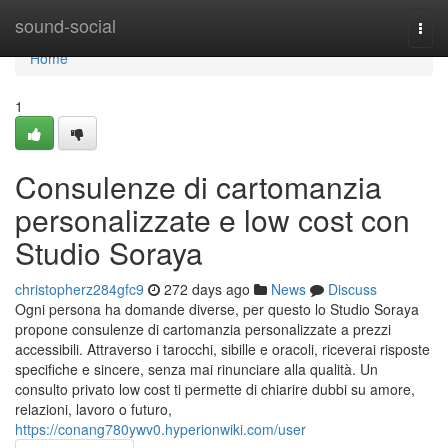
Home
sound-social
Togg
navi
Home
1
Consulenze di cartomanzia
personalizzate e low cost con
Studio Soraya
christopherz284gfc9
272 days ago
News
Discuss
Ogni persona ha domande diverse, per questo lo Studio Soraya
propone consulenze di cartomanzia personalizzate a prezzi
accessibili. Attraverso i tarocchi, sibille e oracoli, riceverai risposte
specifiche e sincere, senza mai rinunciare alla qualità. Un
consulto privato low cost ti permette di chiarire dubbi su amore,
relazioni, lavoro o futuro,
https://conang780ywv0.hyperionwiki.com/user