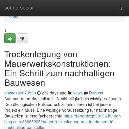
Home
sound-social
Togg
navi
Home
1
Trockenlegung von
Mauerwerkskonstruktionen:
Ein Schritt zum nachhaltigen
Bauwesen
anyadsae679509
272 days ago
News
Discuss
Auf modernen Baustellen ist Nachhaltigkeit ein wichtiges Thema.
Den ökologischen Fußabdruck zu minimieren ist bei jedem
Projekt ein Muss. Eine wichtige Voraussetzung für nachhaltige
Baustellen ist eine fachgerechte
https://robertfcxj598136.humor-
blog.com/36885226/mauertrockenlegung-das-fundament-für-
nachhaltige-baustellen