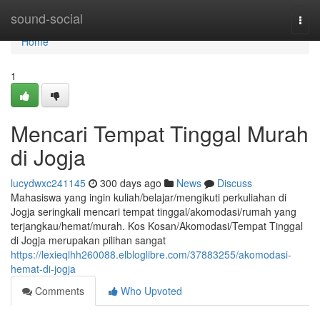
Home
sound-social
Togg
navi
Home
1
Mencari Tempat Tinggal Murah
di Jogja
lucydwxc241145
300 days ago
News
Discuss
Mahasiswa yang ingin kuliah/belajar/mengikuti perkuliahan di
Jogja seringkali mencari tempat tinggal/akomodasi/rumah yang
terjangkau/hemat/murah. Kos Kosan/Akomodasi/Tempat Tinggal
di Jogja merupakan pilihan sangat
https://lexieqlhh260088.elbloglibre.com/37883255/akomodasi-
hemat-di-jogja
Comments
Who Upvoted