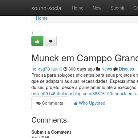
Home
sound-social
Home
New
Submit
G
Home
1
Munck em Camppo Grand
henryg701aun6
300 days ago
News
Discuss
Precisa para soluções eficientes para seus projetos
que se adaptam às suas necessidades. Especialistas e
do seu projeto, desde a planejamento até a execuçã
online59146.theideasblog.com/38376190/munck-em-
Comments
Who Upvoted
Comments
Submit a Comment