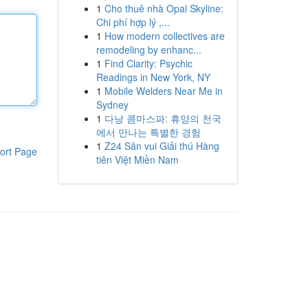
1
Cho thuê nhà Opal Skyline:
Chi phí hợp lý ,...
1
How modern collectives are
remodeling by enhanc...
1
Find Clarity: Psychic
Readings in New York, NY
1
Mobile Welders Near Me in
Sydney
1
다낭 콤마스파: 휴양의 천국
에서 만나는 특별한 경험
1
Z24 Sân vui Giải thú Hàng
ort Page
tiên Việt Miền Nam