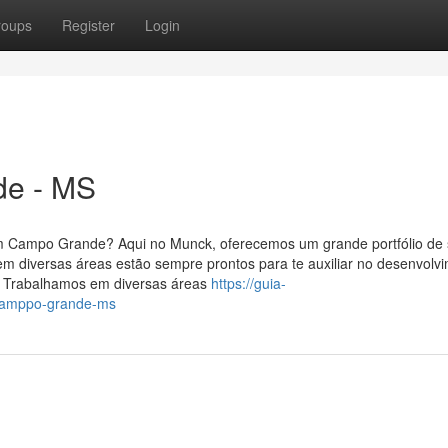
roups
Register
Login
e - MS
 em Campo Grande? Aqui no Munck, oferecemos um grande portfólio de 
m diversas áreas estão sempre prontos para te auxiliar no desenvolv
o. Trabalhamos em diversas áreas
https://guia-
camppo-grande-ms