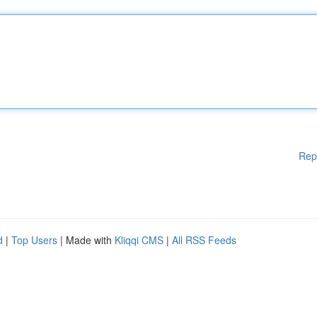
Rep
d
|
Top Users
| Made with
Kliqqi CMS
|
All RSS Feeds