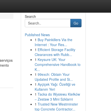
Search
Go
Published News
1
Buy Painkillers Via the
Internet : Your Res...
1
Efficient Storage Facility
Clearances with Rubb...
1
Keysure UK: Your
serviços
Comprehensive Handbook to
imento
K...
1
99exch: Obtain Your
Updated Profile and Si...
1
Ayçiçek Yağı: Özelliği ve
Kullanım Yeri
1
Tacka do Wysiewu Kiełków
– Zestaw 3 Mini Szklarni
1
Trusted New Westminster
top Concrete Contractor...