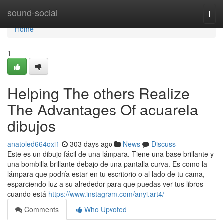
Home
sound-social
Togg
navi
Home
1
Helping The others Realize
The Advantages Of acuarela
dibujos
anatoled664oxi1
303 days ago
News
Discuss
Este es un dibujo fácil de una lámpara. Tiene una base brillante y
una bombilla brillante debajo de una pantalla curva. Es como la
lámpara que podría estar en tu escritorio o al lado de tu cama,
esparciendo luz a su alrededor para que puedas ver tus libros
cuando está
https://www.instagram.com/anyi.art4/
Comments
Who Upvoted