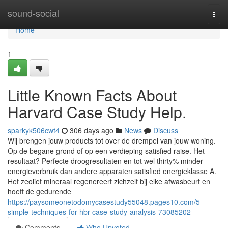
Home
sound-social
Togg
navi
Home
1
Little Known Facts About
Harvard Case Study Help.
sparkyk506cwt4
306 days ago
News
Discuss
Wij brengen jouw products tot over de drempel van jouw woning.
Op de begane grond of op een verdieping satisfied raise. Het
resultaat? Perfecte droogresultaten en tot wel thirty% minder
energieverbruik dan andere apparaten satisfied energieklasse A.
Het zeoliet mineraal regenereert zichzelf bij elke afwasbeurt en
hoeft de gedurende
https://paysomeonetodomycasestudy55048.pages10.com/5-
simple-techniques-for-hbr-case-study-analysis-73085202
Comments
Who Upvoted