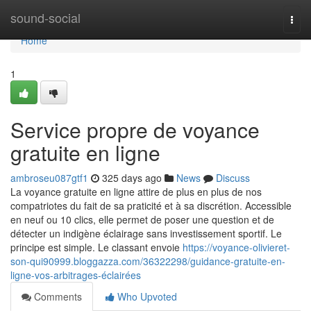
Home
sound-social
Togg
navi
Home
1
Service propre de voyance
gratuite en ligne
ambroseu087gtf1
325 days ago
News
Discuss
La voyance gratuite en ligne attire de plus en plus de nos
compatriotes du fait de sa praticité et à sa discrétion. Accessible
en neuf ou 10 clics, elle permet de poser une question et de
détecter un indigène éclairage sans investissement sportif. Le
principe est simple. Le classant envoie
https://voyance-olivieret-
son-qui90999.bloggazza.com/36322298/guidance-gratuite-en-
ligne-vos-arbitrages-éclairées
Comments
Who Upvoted