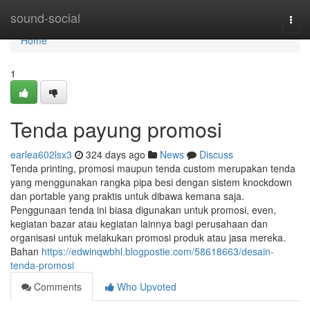
Home
sound-social
Togg
navi
Home
1
Tenda payung promosi
earlea602lsx3
324 days ago
News
Discuss
Tenda printing, promosi maupun tenda custom merupakan tenda
yang menggunakan rangka pipa besi dengan sistem knockdown
dan portable yang praktis untuk dibawa kemana saja.
Penggunaan tenda ini biasa digunakan untuk promosi, even,
kegiatan bazar atau kegiatan lainnya bagi perusahaan dan
organisasi untuk melakukan promosi produk atau jasa mereka.
Bahan
https://edwinqwbhl.blogpostie.com/58618663/desain-
tenda-promosi
Comments
Who Upvoted