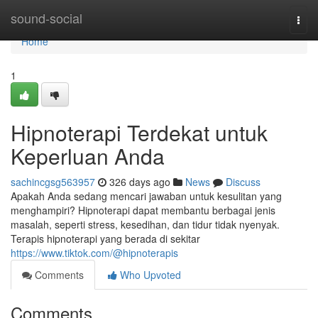
Home
sound-social
Togg
navi
Home
1
Hipnoterapi Terdekat untuk
Keperluan Anda
sachincgsg563957
326 days ago
News
Discuss
Apakah Anda sedang mencari jawaban untuk kesulitan yang
menghampiri? Hipnoterapi dapat membantu berbagai jenis
masalah, seperti stress, kesedihan, dan tidur tidak nyenyak.
Terapis hipnoterapi yang berada di sekitar
https://www.tiktok.com/@hipnoterapis
Comments
Who Upvoted
Comments