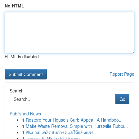
No HTML
HTML is disabled
Report Page
Search
Go
Published News
1
Restore Your House's Curb Appeal: A Handboo...
1
Make Waste Removal Simple with Hurstville Rubbi...
1
ฟันยาง: เคล็ดลับการดูแลให้แข็งแรง
1
Tropea, la Gioia del Tirreno