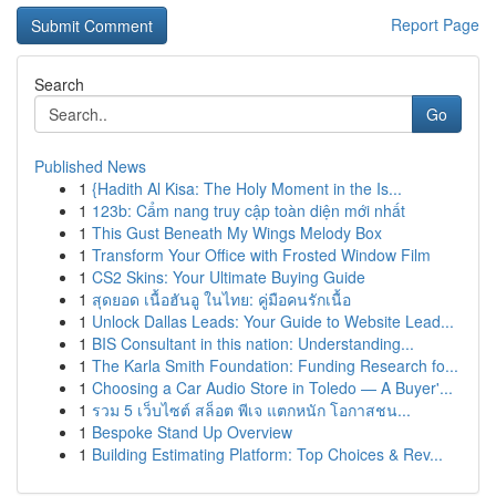
Report Page
Search
Go
Published News
1
{Hadith Al Kisa: The Holy Moment in the Is...
1
123b: Cẩm nang truy cập toàn diện mới nhất
1
This Gust Beneath My Wings Melody Box
1
Transform Your Office with Frosted Window Film
1
CS2 Skins: Your Ultimate Buying Guide
1
สุดยอด เนื้อฮันอู ในไทย: คู่มือคนรักเนื้อ
1
Unlock Dallas Leads: Your Guide to Website Lead...
1
BIS Consultant in this nation: Understanding...
1
The Karla Smith Foundation: Funding Research fo...
1
Choosing a Car Audio Store in Toledo — A Buyer'...
1
รวม 5 เว็บไซต์ สล็อต พีเจ แตกหนัก โอกาสชน...
1
Bespoke Stand Up Overview
1
Building Estimating Platform: Top Choices & Rev...