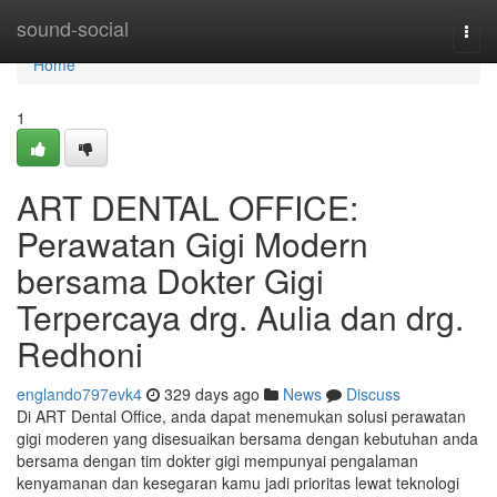
Home
sound-social
Togg
navi
Home
1
ART DENTAL OFFICE:
Perawatan Gigi Modern
bersama Dokter Gigi
Terpercaya drg. Aulia dan drg.
Redhoni
englando797evk4
329 days ago
News
Discuss
Di ART Dental Office, anda dapat menemukan solusi perawatan
gigi moderen yang disesuaikan bersama dengan kebutuhan anda
bersama dengan tim dokter gigi mempunyai pengalaman
kenyamanan dan kesegaran kamu jadi prioritas lewat teknologi