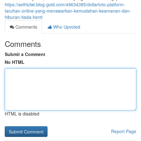
https://sethlzlwi.blog-gold.com/49634385/dollartoto-platform-
taruhan-online-yang-menawarkan-kemudahan-keamanan-dan-
hiburan-tiada-henti
Comments
Who Upvoted
Comments
Submit a Comment
No HTML
HTML is disabled
Report Page