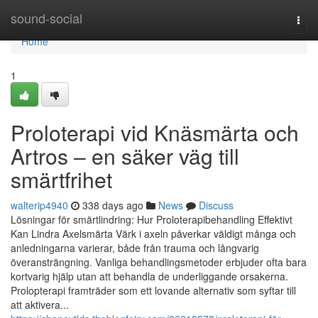
Home
sound-social
Togg
navi
Home
1
Proloterapi vid Knäsmärta och
Artros – en säker väg till
smärtfrihet
walterip4940
338 days ago
News
Discuss
Lösningar för smärtlindring: Hur Proloterapibehandling Effektivt
Kan Lindra Axelsmärta Värk i axeln påverkar väldigt många och
anledningarna varierar, både från trauma och långvarig
överansträngning. Vanliga behandlingsmetoder erbjuder ofta bara
kortvarig hjälp utan att behandla de underliggande orsakerna.
Prolopterapi framträder som ett lovande alternativ som syftar till
att aktivera...