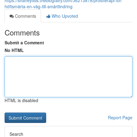
https://shaneytlds.theblogfairy.com/36213878/proloterapi-för-
höftsmärta-en-väg-till-smärtlindring
Comments
Who Upvoted
Comments
Submit a Comment
No HTML
HTML is disabled
Report Page
Search