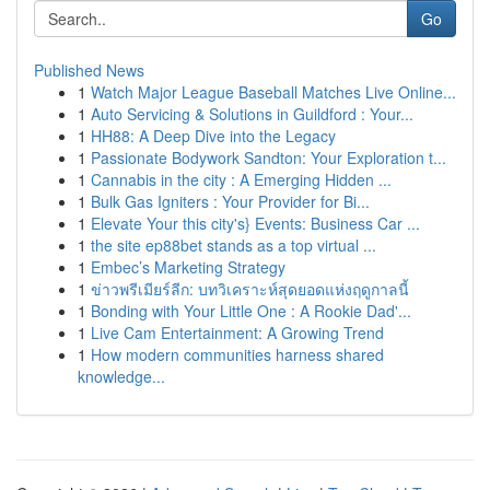
Go
Published News
1
Watch Major League Baseball Matches Live Online...
1
Auto Servicing & Solutions in Guildford : Your...
1
HH88: A Deep Dive into the Legacy
1
Passionate Bodywork Sandton: Your Exploration t...
1
Cannabis in the city : A Emerging Hidden ...
1
Bulk Gas Igniters : Your Provider for Bi...
1
Elevate Your this city's} Events: Business Car ...
1
the site ep88bet stands as a top virtual ...
1
Embec’s Marketing Strategy
1
ข่าวพรีเมียร์ลีก: บทวิเคราะห์สุดยอดแห่งฤดูกาลนี้
1
Bonding with Your Little One : A Rookie Dad'...
1
Live Cam Entertainment: A Growing Trend
1
How modern communities harness shared
knowledge...