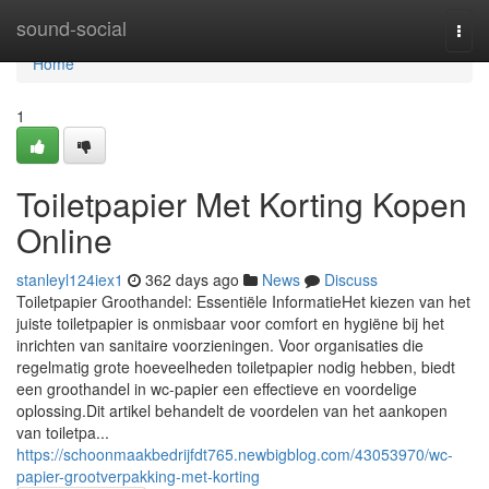
Home
sound-social
Togg
navi
Home
1
Toiletpapier Met Korting Kopen
Online
stanleyl124iex1
362 days ago
News
Discuss
Toiletpapier Groothandel: Essentiële InformatieHet kiezen van het
juiste toiletpapier is onmisbaar voor comfort en hygiëne bij het
inrichten van sanitaire voorzieningen. Voor organisaties die
regelmatig grote hoeveelheden toiletpapier nodig hebben, biedt
een groothandel in wc-papier een effectieve en voordelige
oplossing.Dit artikel behandelt de voordelen van het aankopen
van toiletpa...
https://schoonmaakbedrijfdt765.newbigblog.com/43053970/wc-
papier-grootverpakking-met-korting