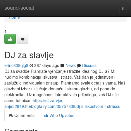
Home
sound-social
Togg
navi
Home
1
DJ za slavlje
erinc838qlg8
367 days ago
News
Discuss
DJ za svadbe Planirate vjenčanje i tražite idealnog DJ-a? Mi
nudimo kombinaciju iskustva i strasti. Vaš dan je jedinstven i
zaslužuje individualan pristup. Planiramo svaki detalj s vama. Naš
glazbeni izbor uključuje domaću i stranu glazbu, od popa do
elektronike. Uz mogućnost interaktivnih prijedloga, vaš DJ nije
samo tehničar,
https://dj-za-vjen-
anje52849.theblogfairy.com/35757838/dj-s-iskustvom-i-strašću
Comments
Who Upvoted
Comments