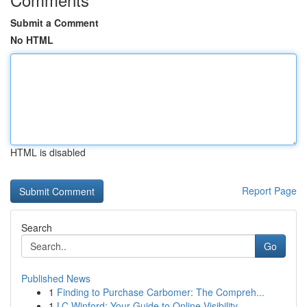
Submit a Comment
No HTML
HTML is disabled
Report Page
Search
Go
Published News
1
Finding to Purchase Carbomer: The Compreh...
1
LC Winford: Your Guide to Online Visibility ...