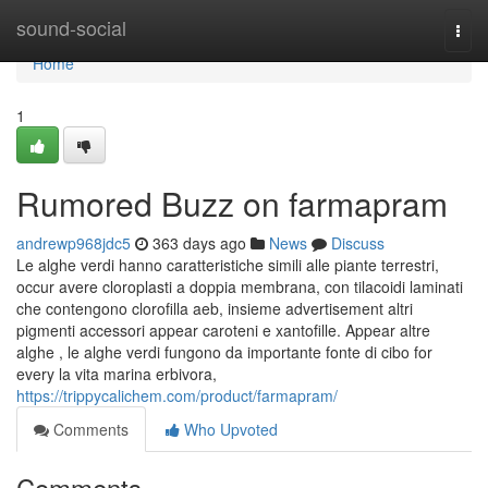
Home
sound-social
Togg
navi
Home
1
Rumored Buzz on farmapram
andrewp968jdc5
363 days ago
News
Discuss
Le alghe verdi hanno caratteristiche simili alle piante terrestri,
occur avere cloroplasti a doppia membrana, con tilacoidi laminati
che contengono clorofilla aeb, insieme advertisement altri
pigmenti accessori appear caroteni e xantofille. Appear altre
alghe , le alghe verdi fungono da importante fonte di cibo for
every la vita marina erbivora,
https://trippycalichem.com/product/farmapram/
Comments
Who Upvoted
Comments