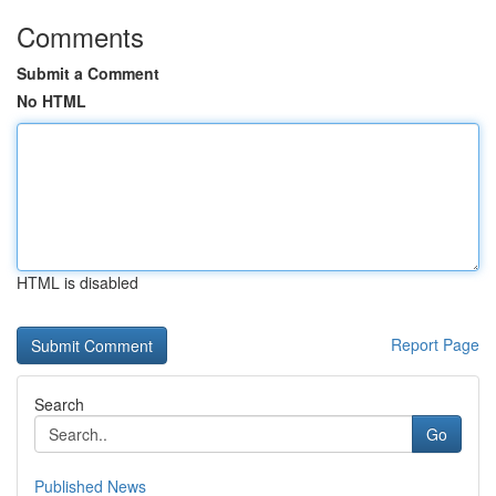
Comments
Submit a Comment
No HTML
HTML is disabled
Report Page
Search
Go
Published News