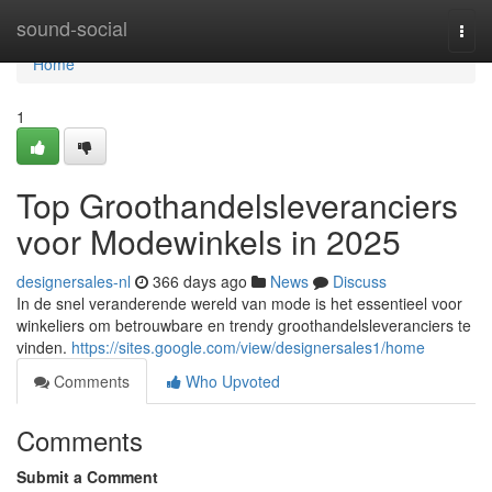
Home
sound-social
Togg
navi
Home
1
Top Groothandelsleveranciers
voor Modewinkels in 2025
designersales-nl
366 days ago
News
Discuss
In de snel veranderende wereld van mode is het essentieel voor
winkeliers om betrouwbare en trendy groothandelsleveranciers te
vinden.
https://sites.google.com/view/designersales1/home
Comments
Who Upvoted
Comments
Submit a Comment