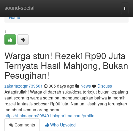
Home
sound-social
Togg
navi
Home
1
Warga stun! Rezeki Rp90 Juta
Ternyata Hasil Mahjong, Bukan
Pesugihan!
zakariazdqm739501
365 days ago
News
Discuss
Astagfirullah! Warga di daerah suku/desa terkejut bukan kepalang
saat seorang warga setempat mengungkapkan bahwa ia meraih
rezeki fantastis sebesar Rp90 juta. Namun, kisah yang terungkap
membuat semua orang heran.
https://haimapqrc208401.blogaritma.com/profile
Comments
Who Upvoted