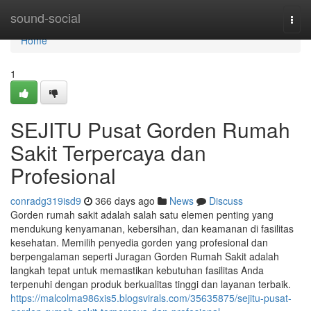
Home
sound-social
Togg
navi
Home
1
SEJITU Pusat Gorden Rumah
Sakit Terpercaya dan
Profesional
conradg319isd9
366 days ago
News
Discuss
Gorden rumah sakit adalah salah satu elemen penting yang
mendukung kenyamanan, kebersihan, dan keamanan di fasilitas
kesehatan. Memilih penyedia gorden yang profesional dan
berpengalaman seperti Juragan Gorden Rumah Sakit adalah
langkah tepat untuk memastikan kebutuhan fasilitas Anda
terpenuhi dengan produk berkualitas tinggi dan layanan terbaik.
https://malcolma986xis5.blogsvirals.com/35635875/sejitu-pusat-