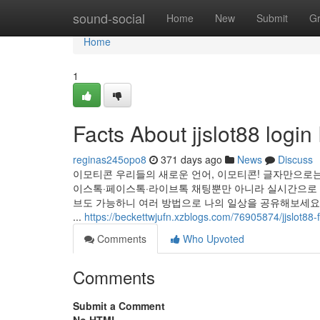
Home
sound-social
Home
New
Submit
G
Home
1
Facts About jjslot88 logi
reginas245opo8
371 days ago
News
Discuss
이모티콘 우리들의 새로운 언어, 이모티콘! 글자만으로는
이스톡·페이스톡·라이브톡 채팅뿐만 아니라 실시간으로 
브도 가능하니 여러 방법으로 나의 일상을 공유해보세요.
...
https://beckettwjufn.xzblogs.com/76905874/jjslot88
Comments
Who Upvoted
Comments
Submit a Comment