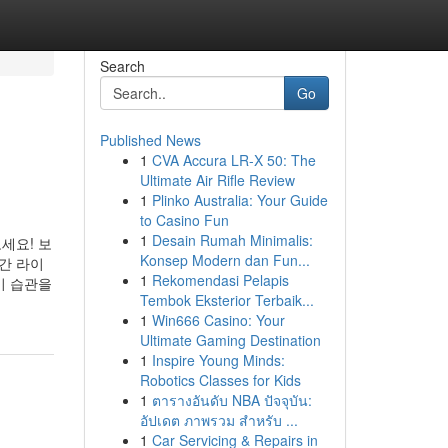
Search
Go
Published News
1
CVA Accura LR-X 50: The
Ultimate Air Rifle Review
1
Plinko Australia: Your Guide
to Casino Fun
1
Desain Rumah Minimalis:
세요! 보
Konsep Modern dan Fun...
간 라이
1
Rekomendasi Pelapis
비 습관을
Tembok Eksterior Terbaik...
1
Win666 Casino: Your
Ultimate Gaming Destination
1
Inspire Young Minds:
Robotics Classes for Kids
1
ตารางอันดับ NBA ปัจจุบัน:
อัปเดต ภาพรวม สำหรับ ...
1
Car Servicing & Repairs in