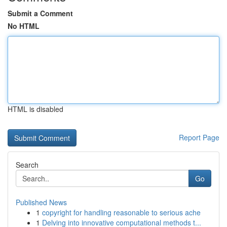
Submit a Comment
No HTML
HTML is disabled
Report Page
Search
Go
Published News
1
copyright for handling reasonable to serious ache
1
Delving into innovative computational methods t...