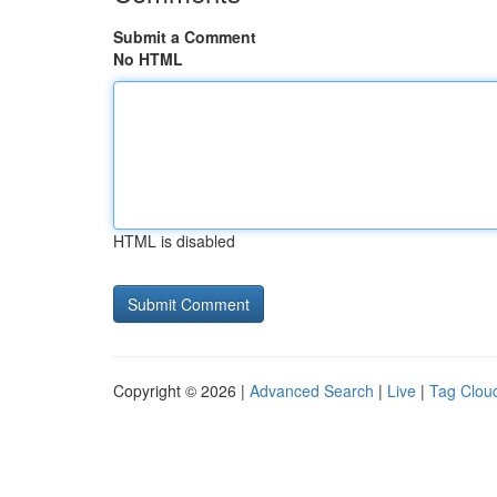
Submit a Comment
No HTML
HTML is disabled
Copyright © 2026 |
Advanced Search
|
Live
|
Tag Clou