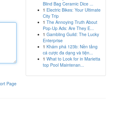
Blind Bag Ceramic Dice ...
1
Electric Bikes: Your Ultimate
City Trip
1
The Annoying Truth About
Pop-Up Ads: Are They E...
1
Gambling Guild: The Lucky
Enterprise
1
Khám phá 123b: Nền tảng
cá cược đa dạng và tiện...
1
What to Look for in Marietta
top Pool Maintenan...
ort Page