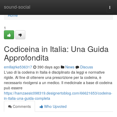
Home
sound-social
Togg
navi
Home
1
Codiceina in Italia: Una Guida
Approfondita
emiliajrke536317
390 days ago
News
Discuss
L'uso di la codeina in Italia è disciplinato da leggi e normative
rigide. Al fine di ottenere una prescrizione per la codeina, è
necessario rivolgersi a un medico. Il medicinale a base di codeina
può essere
https://hamzaesic098319.designertoblog.com/66621653/codeina-
in-italia-una-guida-completa
Comments
Who Upvoted