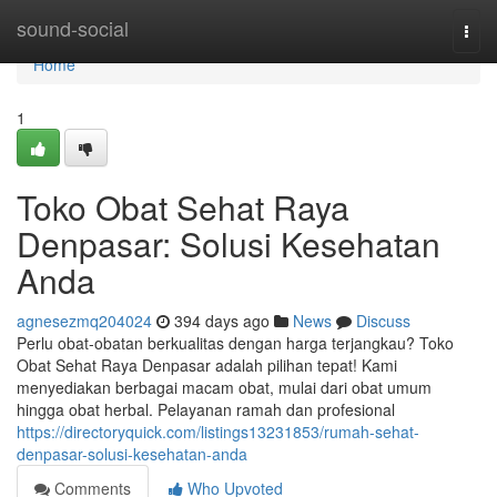
Home
sound-social
Togg
navi
Home
1
Toko Obat Sehat Raya
Denpasar: Solusi Kesehatan
Anda
agnesezmq204024
394 days ago
News
Discuss
Perlu obat-obatan berkualitas dengan harga terjangkau? Toko
Obat Sehat Raya Denpasar adalah pilihan tepat! Kami
menyediakan berbagai macam obat, mulai dari obat umum
hingga obat herbal. Pelayanan ramah dan profesional
https://directoryquick.com/listings13231853/rumah-sehat-
denpasar-solusi-kesehatan-anda
Comments
Who Upvoted