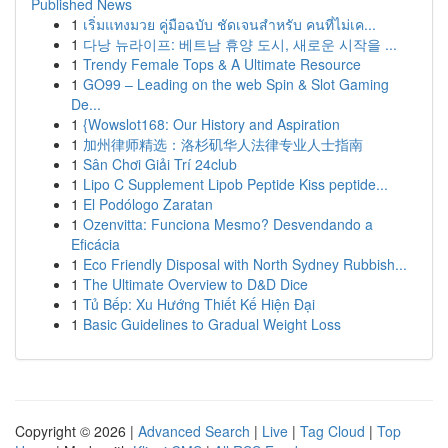
Published News
1
เริ่มแทงมวย คู่มือฉบับ ชัดเจนสำหรับ คนที่ไม่เค...
1
다낭 뉴라이프: 베트남 휴양 도시, 새로운 시작을 ...
1
Trendy Female Tops & A Ultimate Resource
1
GO99 – Leading on the web Spin & Slot Gaming
De...
1
{Wowslot168: Our History and Aspiration
1
加州律师精选：洛杉矶华人法律专业人士指南
1
Sân Chơi Giải Trí 24club
1
Lipo C Supplement Lipob Peptide Kiss peptide...
1
El Podólogo Zaratan
1
Ozenvitta: Funciona Mesmo? Desvendando a
Eficácia
1
Eco Friendly Disposal with North Sydney Rubbish...
1
The Ultimate Overview to D&D Dice
1
Tủ Bếp: Xu Hướng Thiết Kế Hiện Đại
1
Basic Guidelines to Gradual Weight Loss
Copyright © 2026 |
Advanced Search
|
Live
|
Tag Cloud
|
Top