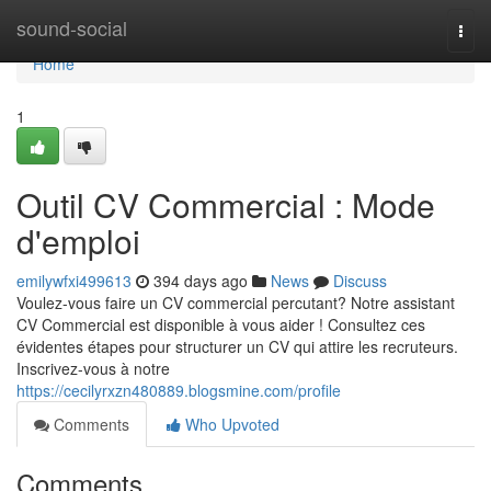
Home
sound-social
Togg
navi
Home
1
Outil CV Commercial : Mode
d'emploi
emilywfxi499613
394 days ago
News
Discuss
Voulez-vous faire un CV commercial percutant? Notre assistant
CV Commercial est disponible à vous aider ! Consultez ces
évidentes étapes pour structurer un CV qui attire les recruteurs.
Inscrivez-vous à notre
https://cecilyrxzn480889.blogsmine.com/profile
Comments
Who Upvoted
Comments